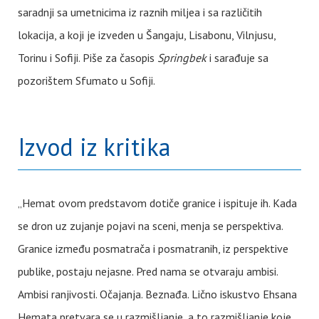
saradnji sa umetnicima iz raznih miljea i sa različitih
lokacija, a koji je izveden u Šangaju, Lisabonu, Vilnjusu,
Torinu i Sofiji. Piše za časopis
Springbek
i sarađuje sa
pozorištem Sfumato u Sofiji.
Izvod iz kritika
„Hemat ovom predstavom dotiče granice i ispituje ih. Kada
se dron uz zujanje pojavi na sceni, menja se perspektiva.
Granice između posmatrača i posmatranih, iz perspektive
publike, postaju nejasne. Pred nama se otvaraju ambisi.
Ambisi ranjivosti. Očajanja. Beznađa. Lično iskustvo Ehsana
Hemata pretvara se u razmišljanje, a to razmišljanje koje