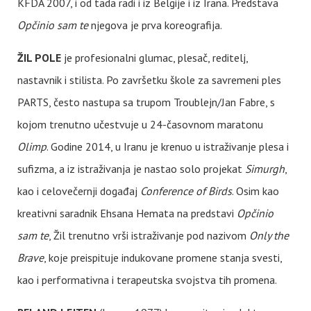
KFDA 2007, i od tada radi i iz Belgije i iz Irana. Predstava
Opčinio sam te
njegova je prva koreografija.
ŽIL POLE
je profesionalni glumac, plesač, reditelj,
nastavnik i stilista. Po završetku škole za savremeni ples
PARTS, često nastupa sa trupom Troublejn/Jan Fabre, s
kojom trenutno učestvuje u 24-časovnom maratonu
Olimp
. Godine 2014, u Iranu je krenuo u istraživanje plesa i
sufizma, a iz istraživanja je nastao solo projekat
Simurgh
,
kao i celovečernji događaj
Conference of Birds
. Osim kao
kreativni saradnik Ehsana Hemata na predstavi
Opčinio
sam te
, Žil trenutno vrši istraživanje pod nazivom
Only the
Brave
, koje preispituje indukovane promene stanja svesti,
kao i performativna i terapeutska svojstva tih promena.