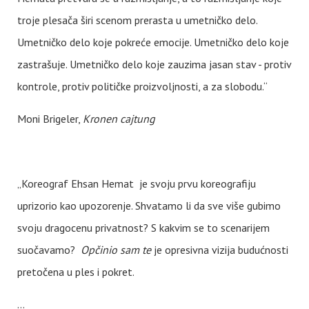
troje plesača širi scenom prerasta u umetničko delo.
Umetničko delo koje pokreće emocije. Umetničko delo koje
zastrašuje. Umetničko delo koje zauzima jasan stav - protiv
kontrole, protiv političke proizvoljnosti, a za slobodu.“
Moni Brigeler,
Kronen cajtung
„Koreograf Ehsan Hemat je svoju prvu koreografiju
uprizorio kao upozorenje. Shvatamo li da sve više gubimo
svoju dragocenu privatnost? S kakvim se to scenarijem
suočavamo?
Opčinio sam te
je opresivna vizija budućnosti
pretočena u ples i pokret.
...