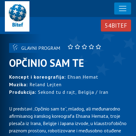
GLAVNI PROGRAM
OPČINIO SAM TE
Koncept i koreografija:
Ehsan Hemat
Muzika:
Reland Lejten
Produkcija:
Sekond tu d rajt, Belgija / Iran
U predstavi „Opčinio sam te“, mladog, ali međunarodno
afirmisanog iranskog koreografa Ehsana Hemata, troje
plesača iz Irana, Belgije i Japana izvode, u klaustrofobično
praznom prostoru, robotizovane i međusobno otuđene