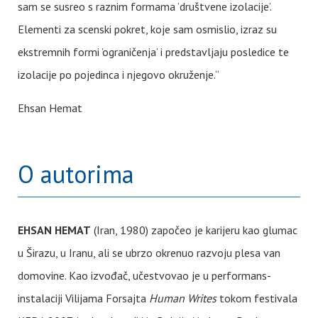
sam se susreo s raznim formama ’društvene izolacije’.
Elementi za scenski pokret, koje sam osmislio, izraz su
ekstremnih formi ’ograničenja’ i predstavljaju posledice te
izolacije po pojedinca i njegovo okruženje.“
Ehsan Hemat
O autorima
EHSAN HEMAT
(Iran, 1980) započeo je karijeru kao glumac
u Širazu, u Iranu, ali se ubrzo okrenuo razvoju plesa van
domovine. Kao izvođač, učestvovao je u performans-
instalaciji Vilijama Forsajta
Human Writes
tokom festivala