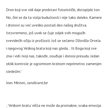
Dron koji sve vidi daje predstavi futuristički, distopijski ton.
No, čini se da ta vizija budućnosti i nije tako daleko. Kamere
i dronovi su već uveliko postali deo našeg društva.
Istovremeno, još uvek se čuje odjek svih mogućih
svevidećih očiju iz prošlosti. Još se sećamo Džordža Orvela
i njegovog Velikog brata koji nas gleda... Ili Boga koji sve
zna i vidi i koji nas, takođe, osuđuje i donosi presudu. Jedan
oblik kontrole je ogromnom brzinom neprimetno zamenjen
sledećim.“
Ines Minten
, randkrant.be
„’Velikom bratu’ ništa ne može da promakne, svaka emocija