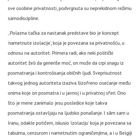
sve osobine privatnosti, podvrgnuta su neprekidnom režimu
samodiscipline.
„Polazna tačka za nastanak predstave bio je koncept
’nametnute izolacije’, koja je povezana sa privatnošću, u
odnosu na autoritet. Primera radi, ako neki politički
autoritet želi da generiše moć, on može da crpi snagu iz
posmatranja i kontrolisanja običnih ljudi. Sveprisutnost
takvog jednog autoriteta izaziva šizofreno osećanje među
onima koje on posmatra i u javnoj i u privatnoj sferi. Ono
što je mene zanimalo jesu posledice koje takva
posmatranja ostavljaju na ljudsko ponašanje. I sâm sam u
Iranu, odakle potičem, iskusio ’izolaciju’ koja je povezana sa
tabuima, cenzurom i nametnutim ograničenjima, a i u Belgiji