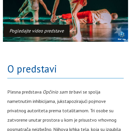
Pogledajte video predstave
O predstavi
Plesna predstava
Opčinio sam te
bavi se spolja
nametnutim inhibicijama, jukstapozirajući pojmove
privatnog autoriteta prema totalitarnom. Tri osobe su
zatvorene unutar prostora u kom je prisustvo vrhovnog
posmatrača neizbežno. Njihova krhka tela, koja su izgubila