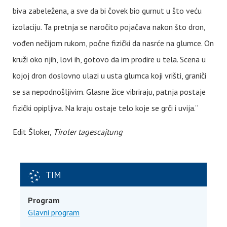
biva zabeležena, a sve da bi čovek bio gurnut u što veću
izolaciju. Ta pretnja se naročito pojačava nakon što dron,
vođen nečijom rukom, počne fizički da nasrće na glumce. On
kruži oko njih, lovi ih, gotovo da im prodire u tela. Scena u
kojoj dron doslovno ulazi u usta glumca koji vrišti, graniči
se sa nepodnošljivim. Glasne žice vibriraju, patnja postaje
fizički opipljiva. Na kraju ostaje telo koje se grči i uvija.“
Edit Šloker,
Tiroler tagescajtung
TIM
Program
Glavni program