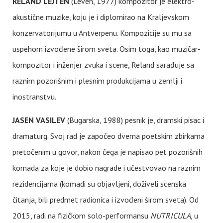
RELAND LEJTEN
(Leven, 1977) kompozitor je elektro-
akustične muzike, koju je i diplomirao na Kraljevskom
konzervatorijumu u Antverpenu. Kompozicije su mu sa
uspehom izvođene širom sveta. Osim toga, kao muzičar-
kompozitor i inženjer zvuka i scene, Reland sarađuje sa
raznim pozorišnim i plesnim produkcijama u zemlji i
inostranstvu.
JASEN VASILEV
(Bugarska, 1988) pesnik je, dramski pisac i
dramaturg. Svoj rad je započeo dvema poetskim zbirkama
pretočenim u govor, nakon čega je napisao pet pozorišnih
komada za koje je dobio nagrade i učestvovao na raznim
rezidencijama (komadi su objavljeni, doživeli scenska
čitanja, bili predmet radionica i izvođeni širom sveta). Od
2015, radi na fizičkom solo-performansu
NUTRICULA
, u