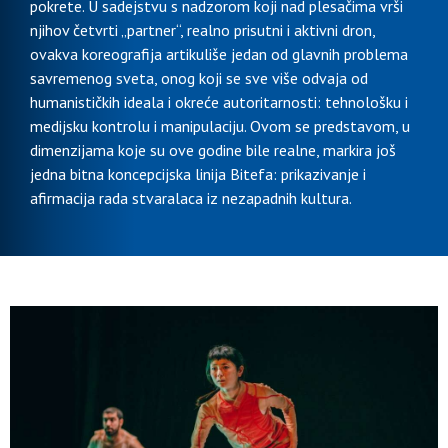
pokrete. U sadejstvu s nadzorom koji nad plesačima vrši
njihov četvrti „partner“, realno prisutni i aktivni dron,
ovakva koreografija artikuliše jedan od glavnih problema
savremenog sveta, onog koji se sve više odvaja od
humanističkih ideala i okreće autoritarnosti: tehnološku i
medijsku kontrolu i manipulaciju. Ovom se predstavom, u
dimenzijama koje su ove godine bile realne, markira još
jedna bitna koncepcijska linija Bitefa: prikazivanje i
afirmacija rada stvaralaca iz nezapadnih kultura.