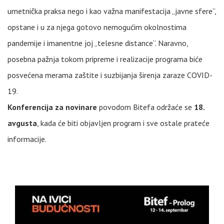
umetnička praksa nego i kao važna manifestacija „javne sfere“,
opstane i u za njega gotovo nemogućim okolnostima
pandemije i imanentne joj „telesne distance“. Naravno,
posebna pažnja tokom pripreme i realizacije programa biće
posvećena merama zaštite i suzbijanja širenja zaraze COVID-
19.
Konferencija za novinare
povodom Bitefa održaće se
18.
avgusta
, kada će biti objavljen program i sve ostale prateće
informacije.