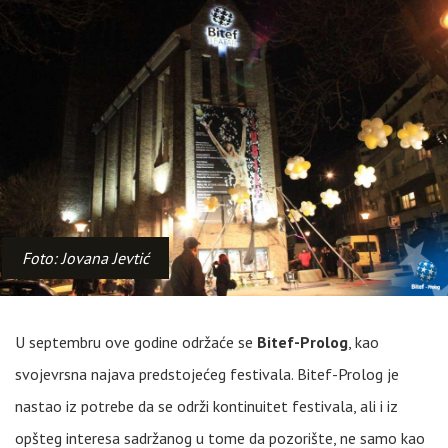
Foto: Jovana Jevtić
U septembru ove godine održaće se
Bitef-Prolog
, kao
svojevrsna najava predstojećeg festivala. Bitef-Prolog je
nastao iz potrebe da se održi kontinuitet festivala, ali i iz
opšteg interesa sadržanog u tome da pozorište, ne samo kao