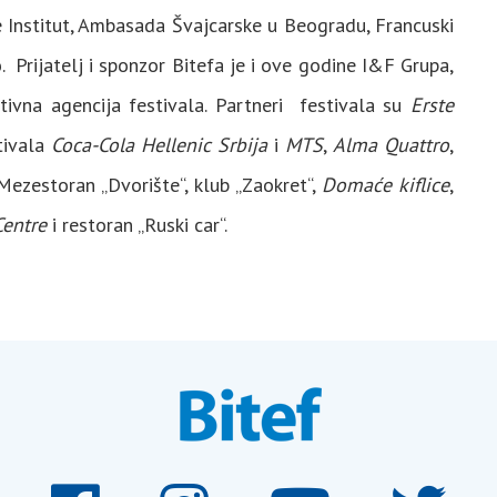
Institut, Ambasada Švajcarske u Beogradu, Francuski
 Prijatelj i sponzor Bitefa je i ove godine I&F Grupa,
ativna agencija festivala. Partneri festivala su
Erste
tivala
Coca-Cola Hellenic Srbija
i
MTS
,
Alma Quattro
,
 Mezestoran „Dvorište“, klub „Zaokret“,
Domaće kiflice
,
Centre
i restoran „Ruski car“.