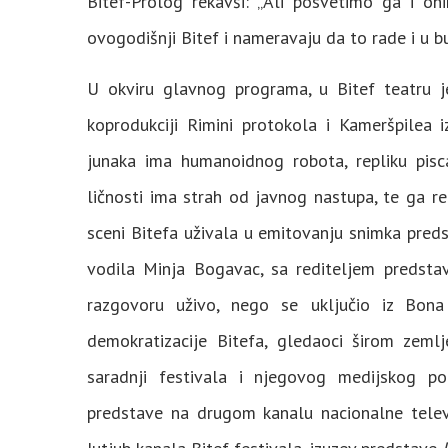
Bitef-Prolog rekavši: „Ali posvetimo ga i on
ovogodišnji Bitef i nameravaju da to rade i u b
U okviru glavnog programa, u Bitef teatru 
koprodukciji Rimini protokola i Kameršpilea 
junaka ima humanoidnog robota, repliku pis
ličnosti ima strah od javnog nastupa, te ga r
sceni Bitefa uživala u emitovanju snimka pred
vodila Minja Bogavac, sa rediteljem predsta
razgovoru uživo, nego se uključio iz Bona
demokratizacije Bitefa, gledaoci širom zemlj
saradnji festivala i njegovog medijskog po
predstave na drugom kanalu nacionalne televi