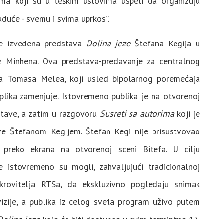
ima koji su u teškim uslovima uspeli da organizuju
uduće - svemu i svima uprkos”.
je izvedena predstava
Dolina jeze
Štefana Kegija u
iz Minhena. Ova predstava-predavanje za centralnog
ca Tomasa Melea, koji usled bipolarnog poremećaja
eplika zamenjuje. Istovremeno publika je na otvorenoj
stave, a zatim u razgovoru
Susreti sa autorima
koji je
ve Štefanom Kegijem. Štefan Kegi nije prisustvovao
 preko ekrana na otvorenoj sceni Bitefa. U cilju
e istovremeno su mogli, zahvaljujući tradicionalnoj
krovitelja RTSa, da ekskluzivno pogledaju snimak
zije, a publika iz celog sveta program uživo putem