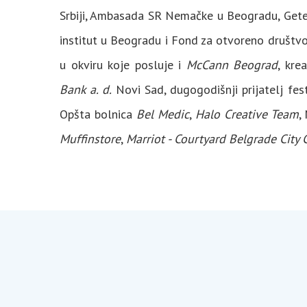
Srbiji, Ambasada SR Nemačke u Beogradu, Gete 
institut u Beogradu i Fond za otvoreno društvo.
u okviru koje posluje i
McCann Beograd
, kre
Bank a. d.
Novi Sad, dugogodišnji prijatelj fes
Opšta bolnica
Bel Medic
,
Halo Creative Team
,
Muffinstore
,
Marriot - Courtyard Belgrade City 