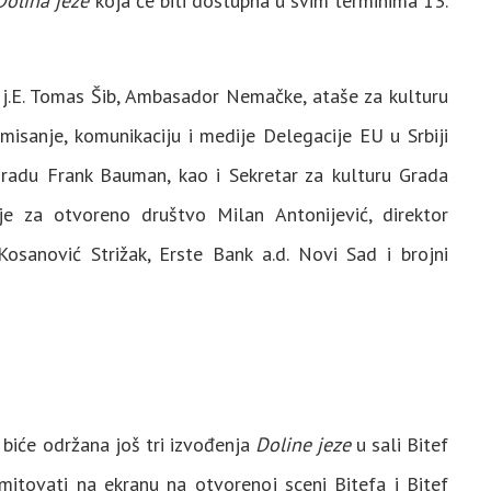
Dolina jeze
koja će biti dostupna u svim terminima 13.
 Nj.E. Tomas Šib, Ambasador Nemačke, ataše za kulturu
misanje, komunikaciju i medije Delegacije EU u Srbiji
gradu Frank Bauman, kao i Sekretar za kulturu Grada
je za otvoreno društvo Milan Antonijević, direktor
Kosanović Strižak, Erste Bank a.d. Novi Sad i brojni
biće održana još tri izvođenja
Doline jeze
u sali Bitef
itovati na ekranu na otvorenoj sceni Bitefa i Bitef