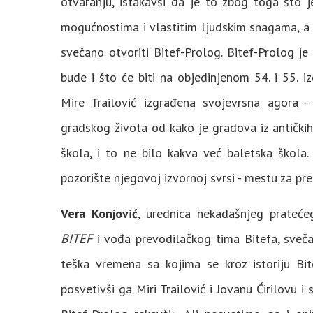
otvaranju, istakavši da je to zbog toga što j
mogućnostima i vlastitim ljudskim snagama, a d
svečano otvoriti Bitef-Prolog. Bitef-Prolog j
bude i što će biti na objedinjenom 54. i 55. i
Mire Trailović izgrađena svojevrsna agora -
gradskog života od kako je gradova iz antičkih 
škola, i to ne bilo kakva već baletska škola
pozorište njegovoj izvornoj svrsi - mestu za pre
Vera Konjović
, urednica nekadašnjeg prate
BITEF
i vođa prevodilačkog tima Bitefa, svečan
teška vremena sa kojima se kroz istoriju Bi
posvetivši ga Miri Trailović i Jovanu Ćirilovu i 