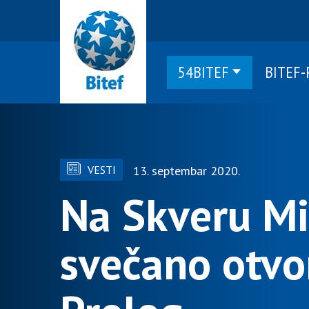
54BITEF
BITEF
VESTI
13. septembar 2020.
Na Skveru Mir
svečano otvo