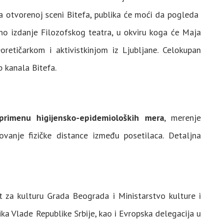
a otvorenoj sceni Bitefa, publika će moći da pogleda
dno izdanje Filozofskog teatra, u okviru koga će Maja
retičarkom i aktivistkinjom iz Ljubljane. Celokupan
 kanala Bitefa.
primenu higijensko-epidemioloških mera
, merenje
vanje fizičke distance između posetilaca. Detaljna
t za kulturu Grada Beograda i Ministarstvo kulture i
ika Vlade Republike Srbije, kao i Evropska delegacija u