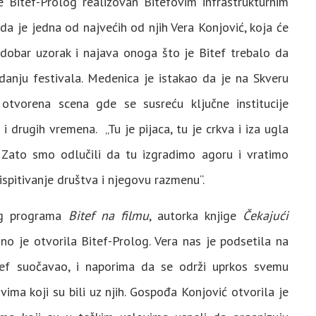
e Bitef-Prolog realizovan Bitefovim infrastrukturnim
a je jedna od najvećih od njih Vera Konjović, koja će
e dobar uzorak i najava onoga što je Bitef trebalo da
zdanju festivala. Medenica je istakao da je na Skveru
 otvorena scena gde se susreću ključne institucije
i drugih vremena. „Tu je pijaca, tu je crkva i iza ugla
. Zato smo odlučili da tu izgradimo agoru i vratimo
ispitivanje društva i njegovu razmenu“.
ćeg programa
Bitef na filmu
, autorka knjige
Čekajući
o je otvorila Bitef-Prolog. Vera nas je podsetila na
tef suočavao, i naporima da se održi uprkos svemu
svima koji su bili uz njih. Gospođa Konjović otvorila je