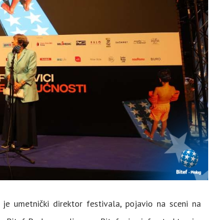
je umetnički direktor festivala, pojavio na sceni na