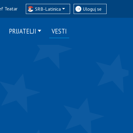
ef Teatar
SRB-Latinica
Uloguj se
PRIJATELJI
VESTI