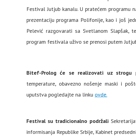
Festival Jutjub kanalu. U pratećem programu n
prezentaciju programa Polifonije, kao i još je
Pelević razgovarati sa Svetlanom Slapšak, teo
program festivala uživo se prenosi putem Jutjub
Bitef-Prolog će se realizovati uz strogu 
temperature, obavezno nošenje maski i pošto
uputstva pogledajte na linku
ovde.
Festival su tradicionalno podržali
Sekretarija
informisanja Republike Srbije, Kabinet predsedn