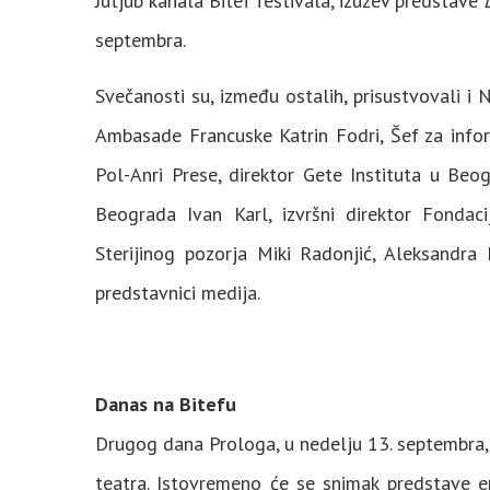
Jutjub kanala Bitef festivala, izuzev predstave
septembra.
Svečanosti su, između ostalih, prisustvovali i
Ambasade Francuske Katrin Fodri, Šef za infor
Pol-Anri Prese, direktor Gete Instituta u Beo
Beograda Ivan Karl, izvršni direktor Fondaci
Sterijinog pozorja Miki Radonjić, Aleksandra 
predstavnici medija.
Danas na Bitefu
Drugog dana Prologa, u nedelju 13. septembra, 
teatra. Istovremeno će se snimak predstave em