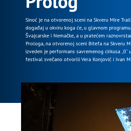
Prolog
Sinoć je na otvorenoj sceni na Skveru Mire Trai
događaj u okviru koga će, u glavnom programu, 
Švajcarske i Nemačke, a u pratećem raznovrstan
Prologa, na otvorenoj sceni Bitefa na Skveru Mir
izveden je performans savremenog cirkusa „0“ u
festival svečano otvorili Vera Konjović i Ivan M