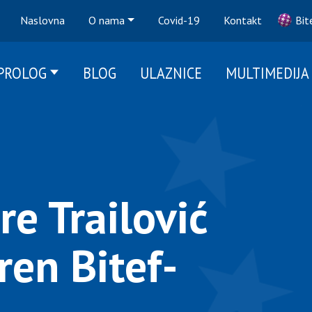
Naslovna
O nama
Covid-19
Kontakt
Bit
-PROLOG
BLOG
ULAZNICE
MULTIMEDIJA
e Trailović
ren Bitef-