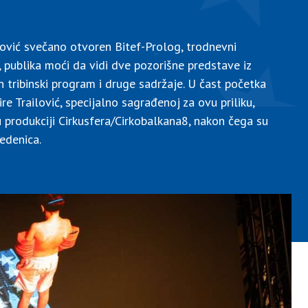
lović svečano otvoren Bitef-Prolog, trodnevni
publika moći da vidi dve pozorišne predstave iz
 tribinski program i druge sadržaje. U čast početka
e Trailović, specijalno sagrađenoj za ovu priliku,
 produkciji Cirkusfera/Cirkobalkana8, nakon čega su
edenica.